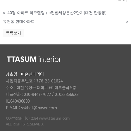
«
40평 아파트 리모델링 / e편한세상둔산2단지(대전 탄방동)
유천동 현대아파트
»
목록보기
상호명 : 따숨인테리어
사업자등록번호 : 776-28-01624
주소 : 대전 유성구 대학로 60 매드블럭 5층
대표전화 : 010-9447-7622 /
01022366623
01040436800
E.MAIL : sskball@naver.com
COPYRIGHT(C) 2024 www.ttasum.com
ALL RIGHTS RESERVED.