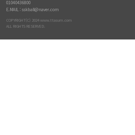
01040436800
E.MAIL : sskball@naver.com
COPYRIGHT(C) 2024 www.ttasum.com
ALL RIGHTS RESERVED.