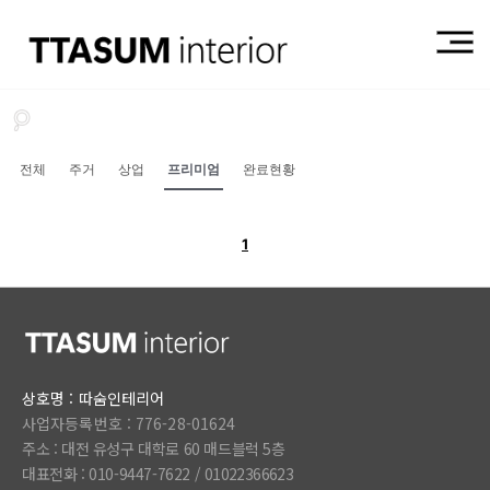
전체
주거
상업
프리미엄
완료현황
1
상호명 : 따숨인테리어
사업자등록번호 : 776-28-01624
주소 : 대전 유성구 대학로 60 매드블럭 5층
대표전화 : 010-9447-7622 /
01022366623